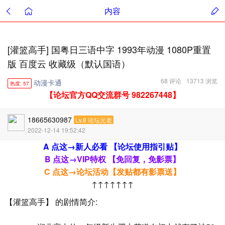
内容
[灌篮高手] 国粤日三语中字 1993年动漫 1080P重置
版 百度云 收藏级（默认国语）
68 评论
13713 浏览
动漫卡通
热度: 57
【论坛官方QQ交流群号 982267448】
18665630987
Lv.8 论坛元老
2022-12-14 19:52:42
A 点这→新人必看 【论坛使用指引贴】
B 点这→VIP特权 【免回复，免影票】
C 点这→论坛活动【发贴都有影票送】
↑↑↑↑↑↑↑
【灌篮高手】 的剧情简介: