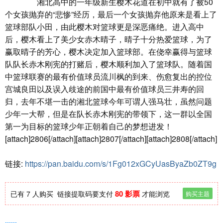
湘北高中的一年级新生樱木花道在初中就有了被50
个女孩抛弃的“悲惨”经历，最后一个女孩抛弃他原来是看上了
篮球部队小田，由此樱木对篮球更是深恶痛绝。进入高中
后，樱木看上了美少女赤木晴子，晴子十分热爱篮球，为了
赢取晴子的芳心，樱木决定加入篮球部。在侥幸赢得与篮球
队队长赤木刚宪的打赌后，樱木顺利加入了篮球队。随着国
中篮球联赛的最有价值球员流川枫的到来、伤愈复出的控位
宫城良田以及误入歧途的前国中最有价值球员三井寿的回
归，去年不堪一击的湘北篮球今年可谓人强马壮，虽然问题
少年一大帮，但是在队长赤木刚宪的带领下，这一群以全国
第一为目标的篮球少年正朝着自己的梦想进发！
[attach]2806[/attach][attach]2807[/attach][attach]2808[/attach]
链接:
https://pan.baidu.com/s/1Fg012xGCyUasByaZb0ZT9g
80 影票
已有 7 人购买
链接提取码要支付
才能浏览
购买主题
......