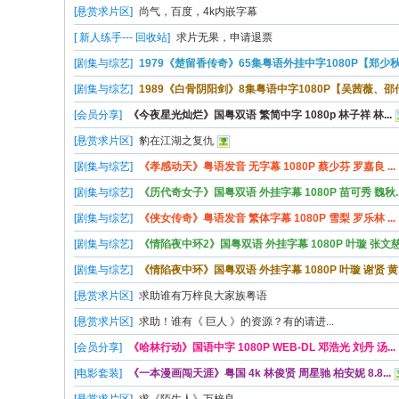
[悬赏求片区]
尚气，百度，4k内嵌字幕
[ 新人练手--- 回收站]
求片无果，申请退票
[剧集与综艺]
1979《楚留香传奇》65集粤语外挂中字1080P【郑少秋、
[剧集与综艺]
1989《白骨阴阳剑》8集粤语中字1080P【吴茜薇、邵传勇
[会员分享]
《今夜星光灿烂》国粤双语 繁简中字 1080p 林子祥 林...
[悬赏求片区]
豹在江湖之复仇
[剧集与综艺]
《孝感动天》粤语发音 无字幕 1080P 蔡少芬 罗嘉良 ...
[剧集与综艺]
《历代奇女子》国粤双语 外挂字幕 1080P 苗可秀 魏秋..
[剧集与综艺]
《侠女传奇》粤语发音 繁体字幕 1080P 雪梨 罗乐林 ...
[剧集与综艺]
《情陷夜中环2》国粤双语 外挂字幕 1080P 叶璇 张文慈.
[剧集与综艺]
《情陷夜中环》国粤双语 外挂字幕 1080P 叶璇 谢贤 黄..
[悬赏求片区]
求助谁有万梓良大家族粤语
[悬赏求片区]
求助！谁有《 巨人 》的资源？有的请进...
[会员分享]
《哈林行动》国语中字 1080P WEB-DL 邓浩光 刘丹 汤...
[电影套装]
《一本漫画闯天涯》粤国 4k 林俊贤 周星驰 柏安妮 8.8...