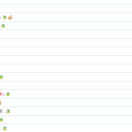
.
..
..
.