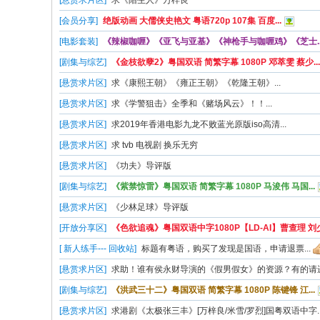
[悬赏求片区]
求《陌生人》万梓良
[会员分享]
绝版动画 大儒侠史艳文 粤语720p 107集 百度...
[电影套装]
《辣椒咖喱》《亚飞与亚基》《神枪手与咖喱鸡》《芝士..
[剧集与综艺]
《金枝欲孽2》粤国双语 简繁字幕 1080P 邓萃雯 蔡少...
[悬赏求片区]
求《康熙王朝》《雍正王朝》《乾隆王朝》...
[悬赏求片区]
求《学警狙击》全季和《赌场风云》！！...
[悬赏求片区]
求2019年香港电影九龙不败蓝光原版iso高清...
[悬赏求片区]
求 tvb 电视剧 换乐无穷
[悬赏求片区]
《功夫》导评版
[剧集与综艺]
《紫禁惊雷》粤国双语 简繁字幕 1080P 马浚伟 马国...
[悬赏求片区]
《少林足球》导评版
[开放分享区]
《色欲追魂》粤国双语中字1080P【LD-AI】曹查理 刘少.
[ 新人练手--- 回收站]
标题有粤语，购买了发现是国语，申请退票...
[悬赏求片区]
求助！谁有侯永财导演的《假男假女》的资源？有的请进.
[剧集与综艺]
《洪武三十二》粤国双语 简繁字幕 1080P 陈键锋 江...
[悬赏求片区]
求港剧《太极张三丰》[万梓良/米雪/罗烈]国粤双语中字..