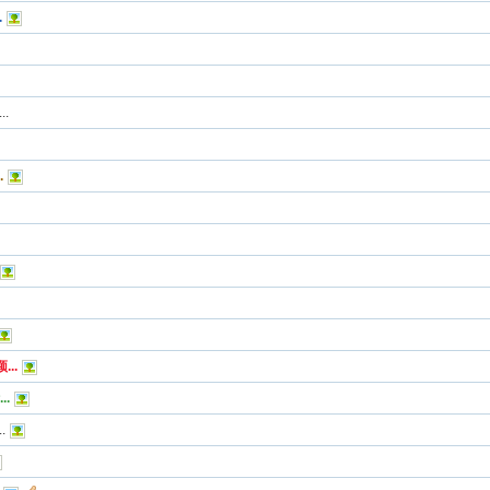
.
.
.
..
.
.