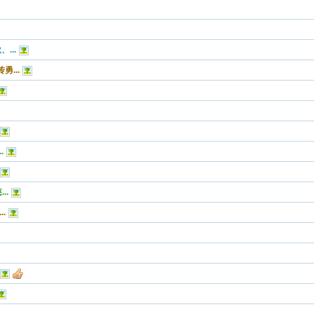
...
...
.
..
.