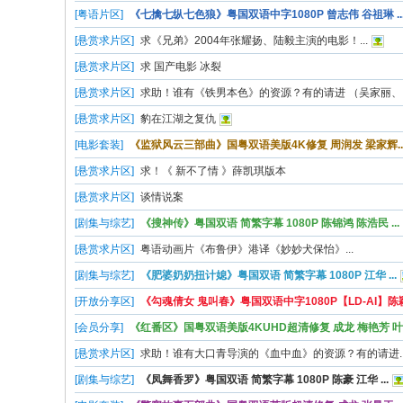
[粤语片区]
《七擒七纵七色狼》粤国双语中字1080P 曾志伟 谷祖琳 ..
[悬赏求片区]
求《兄弟》2004年张耀扬、陆毅主演的电影！...
[悬赏求片区]
求 国产电影 冰裂
[悬赏求片区]
求助！谁有《铁男本色》的资源？有的请进 （吴家丽、..
[悬赏求片区]
豹在江湖之复仇
[电影套装]
《监狱风云三部曲》国粤双语美版4K修复 周润发 梁家辉..
[悬赏求片区]
求！《 新不了情 》薛凯琪版本
[悬赏求片区]
谈情说案
[剧集与综艺]
《搜神传》粤国双语 简繁字幕 1080P 陈锦鸿 陈浩民 ...
[悬赏求片区]
粤语动画片《布鲁伊》港译《妙妙犬保怡》...
[剧集与综艺]
《肥婆奶奶扭计媳》粤国双语 简繁字幕 1080P 江华 ...
[开放分享区]
《勾魂倩女 鬼叫春》粤国双语中字1080P【LD-AI】陈颖.
[会员分享]
《红番区》国粤双语美版4KUHD超清修复 成龙 梅艳芳 叶..
[悬赏求片区]
求助！谁有大口青导演的《血中血》的资源？有的请进..
[剧集与综艺]
《凤舞香罗》粤国双语 简繁字幕 1080P 陈豪 江华 ...