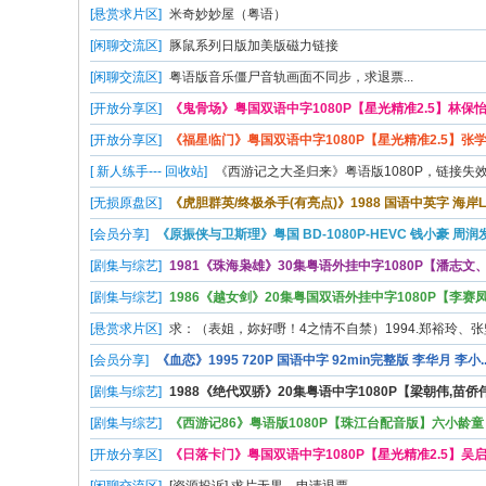
[悬赏求片区]
米奇妙妙屋（粤语）
源
[闲聊交流区]
豚鼠系列日版加美版磁力链接
[闲聊交流区]
粤语版音乐僵尸音轨画面不同步，求退票...
[开放分享区]
《鬼骨场》粤国双语中字1080P【星光精准2.5】林保怡 .
[开放分享区]
《福星临门》粤国双语中字1080P【星光精准2.5】张学友
[ 新人练手--- 回收站]
《西游记之大圣归来》粤语版1080P，链接失效，
[无损原盘区]
《虎胆群英/终极杀手(有亮点)》1988 国语中英字 海岸L..
[会员分享]
《原振侠与卫斯理》粤国 BD-1080P-HEVC 钱小豪 周润发.
[剧集与综艺]
1981《珠海枭雄》30集粤语外挂中字1080P【潘志文、岳
[剧集与综艺]
1986《越女剑》20集粤国双语外挂中字1080P【李赛凤、
[悬赏求片区]
求：（表姐，妳好嘢！4之情不自禁）1994.郑裕玲、张坚.
[会员分享]
《血恋》1995 720P 国语中字 92min完整版 李华月 李小..
[剧集与综艺]
1988《绝代双骄》20集粤语中字1080P【梁朝伟,苗侨伟,.
[剧集与综艺]
《西游记86》粤语版1080P【珠江台配音版】六小龄童 迟
[开放分享区]
《日落卡门》粤国双语中字1080P【星光精准2.5】吴启华