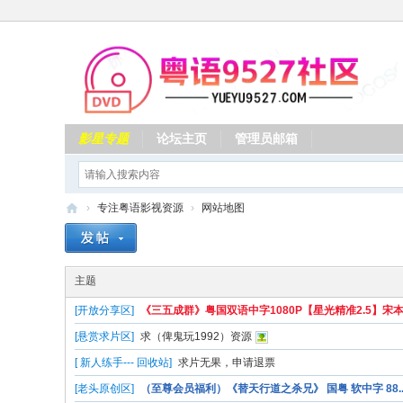
影星专题
论坛主页
管理员邮箱
›
专注粤语影视资源
›
网站地图
专
注
主题
粤
[开放分享区]
《三五成群》粤国双语中字1080P【星光精准2.5】宋本中
语
[悬赏求片区]
求（俾鬼玩1992）资源
影
[ 新人练手--- 回收站]
求片无果，申请退票
视
[老头原创区]
（至尊会员福利）《替天行道之杀兄》 国粤 软中字 88..
资