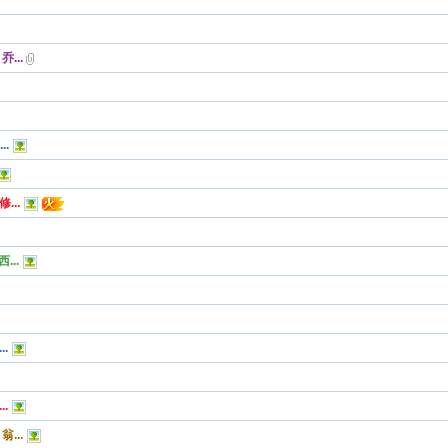
...
.
..
...
.
.
...