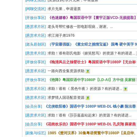
[闲聊交流区]
[资源投诉] 求片无果，申请退票
[闲聊交流区]
求片无果，申请退票
[开放分享区]
《色迷嬉春》粤国双语中字【寰宇正版VCD-无损提取】乔
[悬赏求片区]
老头哥帮忙修改一部电影瑕疵，谢谢。...
[悬赏求片区]
求江湖子弟1976
[老头原创区]
（宇宙最强版）《素女经之挑情宝鉴》 国粤 硬中英字 9..
[悬赏求片区]
求助！谁有邵氏电影《嬉笑怒骂》的资源？有的请进...
[开放分享区]
《晚清风云之独臂壮士》粤国双语中字1080P【无台标 修.
[悬赏求片区]
一路向西全集资源求助
[开放分享区]
《艳降》粤国双语中字1080P【LD-AI】方中信 吴家丽 西
[悬赏求片区]
求助！谁有《 黑色午夜 》的资源？有的请进...
[悬赏求片区]
求梦情人国语配音资源
[会员分享]
《北侠欧阳春》国语中字 1080P WEB-DL 钱小豪 陈法蓉 ..
[悬赏求片区]
求助！谁有《莎莎嘉嘉站起来》的资源？有的请进...
[会员分享]
《花街欢乐坊》国语中字 1080P WEB-DL 孔庆翔 薛家燕 ..
[剧集与综艺]
1985《楚河汉界》30集粤语简繁中字1080P【吴启华、翁