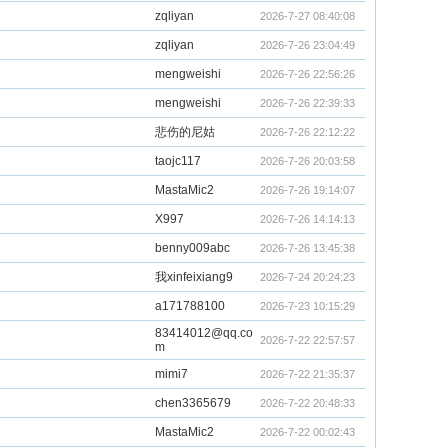
zqliyan
2026-7-27 08:40:08
zqliyan
2026-7-26 23:04:49
mengweishi
2026-7-26 22:56:26
mengweishi
2026-7-26 22:39:33
悲伤的尼姑
2026-7-26 22:12:22
taojc117
2026-7-26 20:03:58
MastaMic2
2026-7-26 19:14:07
X997
2026-7-26 14:14:13
benny009abc
2026-7-26 13:45:38
我xinfeixiang9
2026-7-24 20:24:23
a171788100
2026-7-23 10:15:29
83414012@qq.co
2026-7-22 22:57:57
m
mimi7
2026-7-22 21:35:37
chen3365679
2026-7-22 20:48:33
MastaMic2
2026-7-22 00:02:43