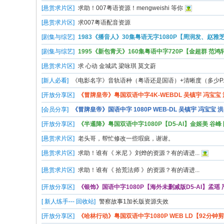
[悬赏求片区]
求助！007粤语资源！mengweishi 等你
[悬赏求片区]
求007粤语配音资源
[剧集与综艺]
1983《播音人》30集粤语无字1080P【周润发、赵雅芝、
[剧集与综艺]
1995《新包青天》160集粤语中字720P【金超群 范鸿轩 .
[悬赏求片区]
求 心动 金城武 梁咏琪 莫文蔚
[新人必看]
《电影名字》音轨语种（粤语还是国语）+清晰度（多少P..
[开放分享区]
《冒牌皇帝》粤国双语中字4K-WEBDL 吴镇宇 冯宝宝 洪.
[会员分享]
《冒牌皇帝》国语中字 1080P WEB-DL 吴镇宇 冯宝宝 洪..
[开放分享区]
《半暹降》粤国双语中字1080P【D5-AI】金姬美 谷峰 陈
[悬赏求片区]
老头哥，帮忙修改一些瑕疵，谢谢。
[悬赏求片区]
求助！谁有《 米尼 》刘烨的资源？有的请进...
[悬赏求片区]
求助！谁有《 拾荒法师 》的资源？有的请进...
[开放分享区]
《银饰》国语中字1080P【海外未删减版D5-AI】孟瑶 严.
[ 新人练手--- 回收站]
警察故事1加长版资源失效
[开放分享区]
《哈林行动》粤国双语中字1080P WEB LD【92分钟剪辑