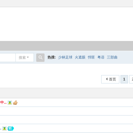
热搜:
少林足球
火遮眼
悍匪
粤语
三部曲
搜索
搜
索
首页
1
...
.