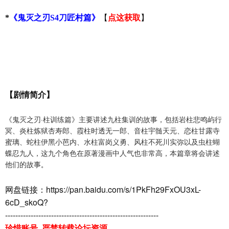
【
】
*
《鬼灭之刃S4刀匠村篇》
点这获取
【剧情简介】
《鬼灭之刃·柱训练篇》主要讲述九柱集训的故事，包括岩柱悲鸣屿行
冥、炎柱炼狱杏寿郎、霞柱时透无一郎、音柱宇髄天元、恋柱甘露寺
蜜璃、蛇柱伊黑小芭内、水柱富岗义勇、风柱不死川实弥以及虫柱蝴
蝶忍九人，这九个角色在原著漫画中人气也非常高，本篇章将会讲述
他们的故事
。
网盘链接：
https://pan.baidu.com/s/1PkFh29FxOU3xL-
6cD_skoQ?
------------------------------------------------------------
珍惜账号 严禁转载论坛资源