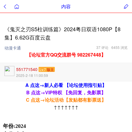
内容
《鬼灭之刃S5柱训练篇》2024粤日双语1080P【8
集】6.62G百度云盘
动漫卡通
37 评论
6455 浏览
【论坛官方QQ交流群号 982267448】
551771540
Lv.7
版主
2025-2-18 11:00:59
A 点这→新人必看 【论坛使用指引贴】
B 点这→VIP特权 【免回复，免影票】
C 点这→论坛活动【发贴都有影票送】
↑↑↑↑↑↑↑
年份:2024