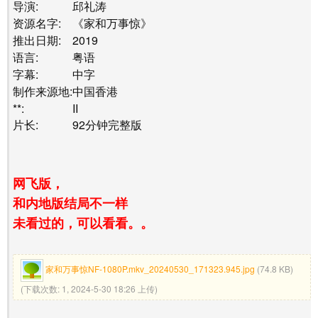
导演:
邱礼涛
资源名字:
《家和万事惊》
推出日期:
2019
语言:
粤语
字幕:
中字
制作来源地:
中国香港
**:
II
片长:
92分钟
完整版
网飞版，
和内地版结局不一样
未看过的，可以看看。。
家和万事惊NF-1080P.mkv_20240530_171323.945.jpg
(74.8 KB)
(下载次数: 1, 2024-5-30 18:26 上传)