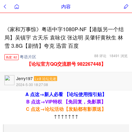
内容
《家和万事惊》粤语中字1080P-NF【港版另一个结
局】吴镇宇 古天乐 袁咏仪 张达明 吴肇轩黄秋生 林
雪 3.8G【剧情】夸克 迅雷 百度
88 评论
18491 浏览
粤语片区
热度: 82
【论坛官方QQ交流群号 982267448】
Jerry197
Lv.8 论坛元老
2024-5-30 18:27:08
A 点这→新人必看 【论坛使用指引贴】
B 点这→VIP特权 【免回复，免影票】
C 点这→论坛活动【发贴都有影票送】
↑↑↑↑↑↑↑