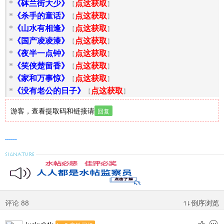
*
《砵兰街大少》
【
点这获取
】
*
《杀手的童话》
【
点这获取
】
*
《山水有相逢》
【
点这获取
】
*
《国产凌凌漆》
【
点这获取
】
*
《夜半一点钟》
【
点这获取
】
*
《笑侠楚留香》
【
点这获取
】
*
《家和万事惊》
【
点这获取
】
*
《没有老公的日子》
【
点这获取
】
游客，查看提取码和链接请
回复
......
评论 88
倒序浏览