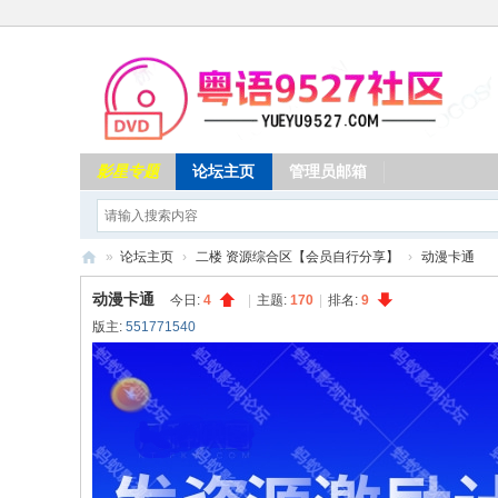
影星专题
论坛主页
管理员邮箱
»
论坛主页
›
二楼 资源综合区【会员自行分享】
›
动漫卡通
专
动漫卡通
今日:
4
|
主题:
170
|
排名:
9
注
版主:
551771540
粤
语
影
视
资