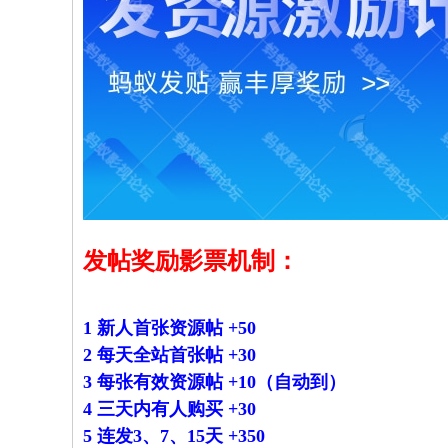
源
发帖奖励影票机制：
1 新人首张资源帖 +50
2 每天全站首张帖 +30
3 每张有效资源帖 +10（自动到）
4 三天内有人购买 +30
5 连发3、7、15天 +350