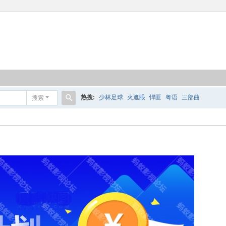
热搜:
少林足球
火遮眼
悍匪
粤语
三部曲
搜索
搜
索