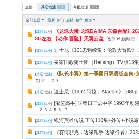
全部
其它动漫
13
粤配动漫
157
全部主题
最新
热门
热帖
精华
更多
《龙珠大魔 龙珠DAIMA 东森台配》20
[
其它动漫
]
8G左右 【动作 冒险】天翼云盘
- [售价
35
影票]
.
迪士尼《101忠狗续集：伦敦大冒险》 1
[
其它动漫
]
皇家国教骑士团（Hellsing）TV版13集 
[
其它动漫
]
《队长小翼》第一季国日双语版全集+第二季
[
其它动漫
]
票]
...
2
3
迪士尼《1992-阿拉丁Aladdin》1080
[
其它动漫
]
[灌篮高手] 国粤日三语中字 1993年动
[
其它动漫
]
...
2
3
4
5
6
..
7
银河英雄传说 正传110集+外传+小说原文
[
其它动漫
]
《赛博朋克：边缘跑手 边缘行者》202
[
其它动漫
]