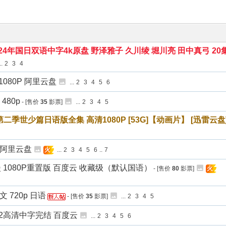
24年国日双语中字4k原盘 野泽雅子 久川绫 堀川亮 田中真弓 20
..
2
3
4
080P 阿里云盘
...
2
3
4
5
6
480p
- [售价
35
影票]
...
2
3
4
5
世少篇日语版全集 高清1080P [53G]【动画片】 [迅雷云盘
p 阿里云盘
...
2
3
4
5
6
..
7
火
漫 1080P重置版 百度云 收藏级（默认国语）
- [售价
80
影票]
火
 720p 日语
- [售价
35
影票]
...
2
3
4
5
2高清中字完结 百度云
...
2
3
4
5
6