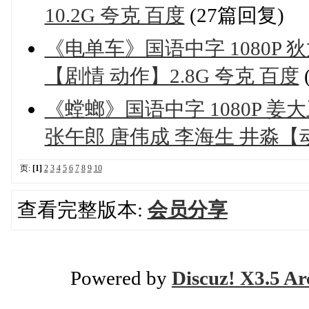
10.2G 夸克 百度
(27篇回复)
《电单车》国语中字 1080P 
【剧情 动作】2.8G 夸克 百度
《螳螂》国语中字 1080P 姜
张午郎 唐伟成 李海生 井淼【动
页:
[1]
2
3
4
5
6
7
8
9
10
查看完整版本:
会员分享
Powered by
Discuz! X3.5 Ar