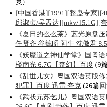
复)
[中国香港][1991][整蛊专家
邱淑贞/吴孟达][mkv/15.1G][
《夏日的么么茶》蓝光原盘压制
任贤齐 谷德昭 阿牛 沈傲君 8.
《妖魔道之神仙学堂》国粤语中字2
楼南光 6.7G【奇幻】百度
(9
《乱世儿女》粤国双语英版修复 
犯罪】百度 迅雷 夸克
(26篇回
《武状元苏乞儿》粤国双语英版
26.6G【喜剧 动作】百度 迅