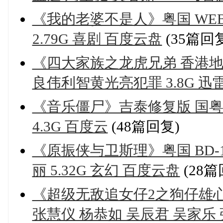
《我的老婆不是人》粤国 WEB10
2.79G 喜剧 百度云盘
(35篇回
《四大家族之龙虎兄弟 香港地
良伟利智黄光亮犯罪 3.8G 迅
《音乐僵尸》吉泰修复版 国粤双语 
4.3G 百度云
(48篇回复)
《原振侠与卫斯理》粤国 BD-10
丽 5.32G 玄幻 百度云盘
(28篇
《超级无敌追女仔2之狗仔雄心》
张慧仪 杨恭如 吴辰君 吴家乐