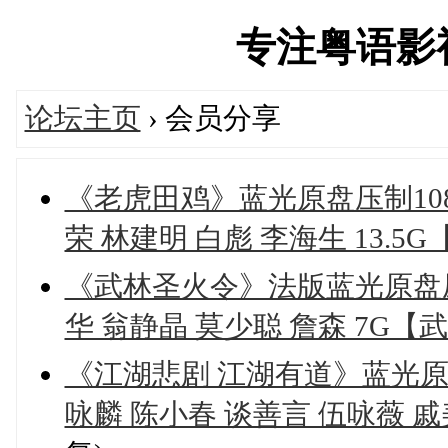
专注粤语影视资
论坛主页
› 会员分享
《老虎田鸡》蓝光原盘压制108
荣 林建明 白彪 李海生 13.5
《武林圣火令》法版蓝光原盘压制
华 翁静晶 莫少聪 詹森 7G【武
《江湖悲剧 江湖有道》蓝光原盘
咏麟 陈小春 谈善言 伍咏薇 戚