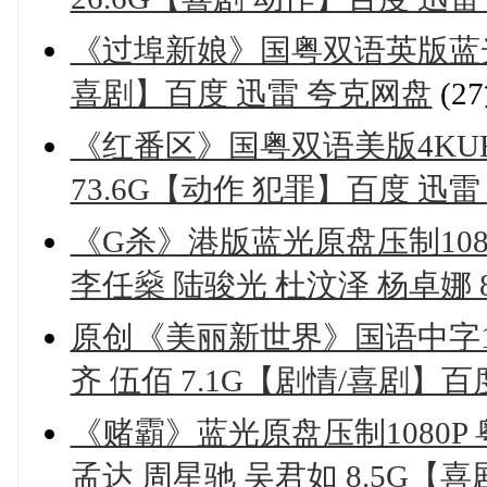
《过埠新娘》国粤双语英版蓝光修
喜剧】百度 迅雷 夸克网盘
(2
《红番区》国粤双语美版4KUH
73.6G【动作 犯罪】百度 迅
《G杀》港版蓝光原盘压制108
李任燊 陆骏光 杜汶泽 杨卓娜 
原创《美丽新世界》国语中字10
齐 伍佰 7.1G【剧情/喜剧】百
《赌霸》蓝光原盘压制1080P
孟达 周星驰 吴君如 8.5G【喜